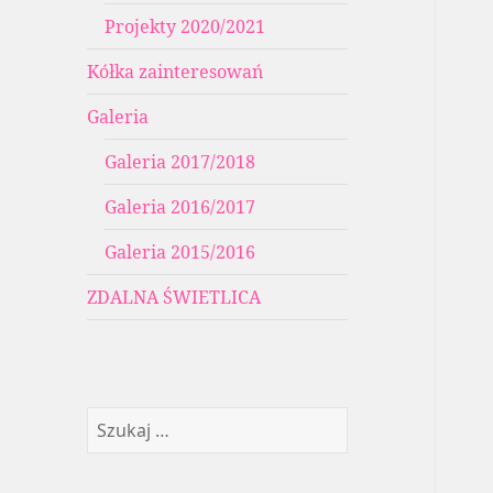
Projekty 2020/2021
Kółka zainteresowań
Galeria
Galeria 2017/2018
Galeria 2016/2017
Galeria 2015/2016
ZDALNA ŚWIETLICA
S
z
u