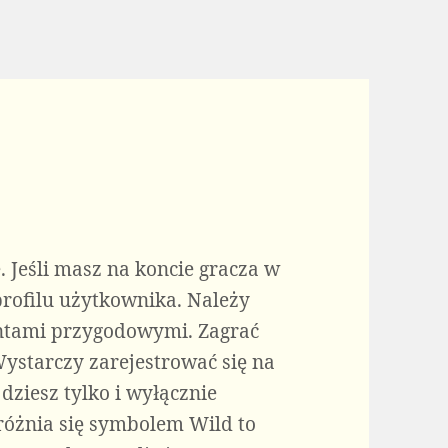
. Jeśli masz na koncie gracza w
 profilu użytkownika. Należy
entami przygodowymi. Zagrać
ystarczy zarejestrować się na
jdziesz tylko i wyłącznie
różnia się symbolem Wild to