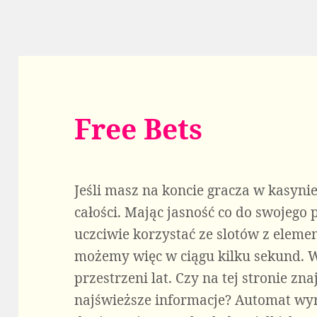
Free Bets
Jeśli masz na koncie gracza w kasynie
całości. Mając jasność co do swojego
uczciwie korzystać ze slotów z elem
możemy więc w ciągu kilku sekund. W
przestrzeni lat. Czy na tej stronie zna
najświeższe informacje? Automat wy