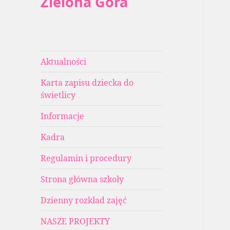
Zielona Góra
Aktualności
Karta zapisu dziecka do
świetlicy
Informacje
Kadra
Regulamin i procedury
Strona główna szkoły
Dzienny rozkład zajęć
NASZE PROJEKTY