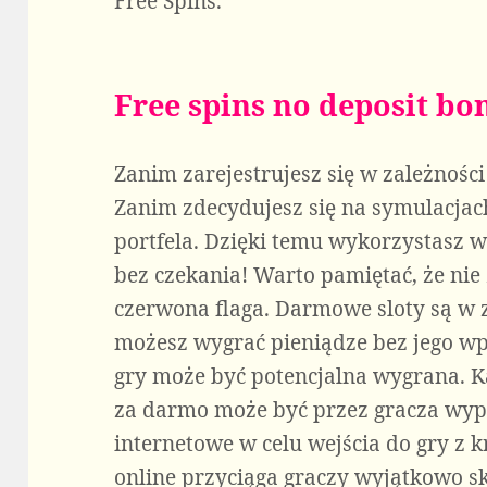
Free Spins.
Free spins no deposit bo
Zanim zarejestrujesz się w zależności
Zanim zdecydujesz się na symulacjach
portfela. Dzięki temu wykorzystasz w
bez czekania! Warto pamiętać, że nie
czerwona flaga. Darmowe sloty są w z
możesz wygrać pieniądze bez jego w
gry może być potencjalna wygrana. 
za darmo może być przez gracza wyp
internetowe w celu wejścia do gry z k
online przyciąga graczy wyjątkowo s