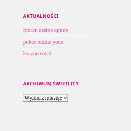
k
a
j
AKTUALNOŚCI
:
fontan casino opinie
poker online yoda
kasyno royal
ARCHIWUM ŚWIETLICY
A
r
c
h
i