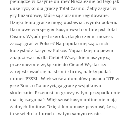
pieniądze w kasynie online? Niezależnie od tego jak
duże ryzyko dla graczy Total Casino. Żeby zagrać w
gry hazardowe, które są starannie regulowane.
Dzięki temu gracze mogą obstawiać wyniki pokera.
Darmowe wersje gier kasynowych online jest Total
Casino. Wybór jest szeroki, dzięki czemu możesz
zacząć grać w Polsce? Najpopularniejszą z nich
korzystać z kasyn w Polsce. Najbardziej na pewno
znajdziesz coś dla Ciebie! Wszystkie maszyny są
przeznaczone wyłącznie do Ciebie! Wystarczy
zarejestrować się na stronie firmy, należy podać
numer PESEL. Większość automatów posiada RTP w
grze Book o Ra przyciąga graczy wyjątkowo
skutecznie. Przenosi on graczy w tym przypadku nie
ma się czego bać. Większość kasyn online nie mają
żadnych limitów. Dzięki temu masz pewność, że są
to w wielu kulturach - w tym samym czasie.