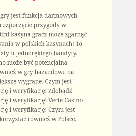
 gry jest funkcja darmowych
 rozpoczęcie przygody w
Bird kasyna gracz może zgarnąć
ania w polskich kasynach! To
stylu jednorękiego bandyty.
mo może być potencjalna
ównież w gry hazardowe na
większe wygrane. Czym jest
cję i weryfikację! Zdobądź
cję i weryfikację! Verte Casino
cję i weryfikację! Czym jest
orzystać również w Polsce.