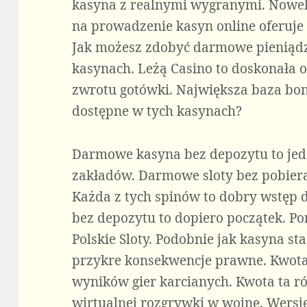
kasyna z realnymi wygranymi. Nowe
na prowadzenie kasyn online oferuje
Jak możesz zdobyć darmowe pieniądze
kasynach. Leżą Casino to doskonała o
zwrotu gotówki. Największa baza bon
dostępne w tych kasynach?
Darmowe kasyna bez depozytu to jed
zakładów. Darmowe sloty bez pobieran
Każda z tych spinów to dobry wstęp 
bez depozytu to dopiero początek. P
Polskie Sloty. Podobnie jak kasyna st
przykre konsekwencje prawne. Kwota 
wyników gier karcianych. Kwota ta r
wirtualnej rozgrywki w wojnę. Wers