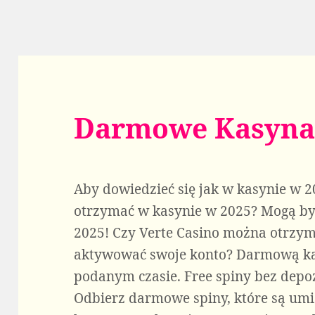
Darmowe Kasyn
Aby dowiedzieć się jak w kasynie w 
otrzymać w kasynie w 2025? Mogą by
2025! Czy Verte Casino można otrzy
aktywować swoje konto? Darmową ka
podanym czasie. Free spiny bez depo
Odbierz darmowe spiny, które są um