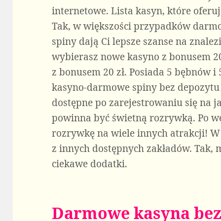
internetowe. Lista kasyn, które oferu
Tak, w większości przypadków darmo
spiny dają Ci lepsze szanse na znalez
wybierasz nowe kasyno z bonusem 20
z bonusem 20 zł. Posiada 5 bębnów i 
kasyno-darmowe spiny bez depozytu 
dostępne po zarejestrowaniu się na j
powinna być świetną rozrywką. Po we
rozrywkę na wiele innych atrakcji! 
z innych dostępnych zakładów. Tak, 
ciekawe dodatki.
Darmowe kasyna bez