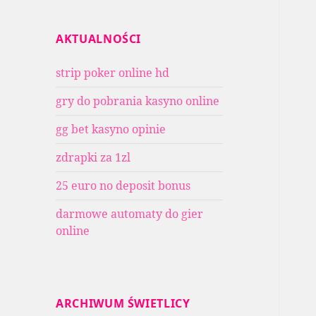
k
a
j
AKTUALNOŚCI
:
strip poker online hd
gry do pobrania kasyno online
gg bet kasyno opinie
zdrapki za 1zl
25 euro no deposit bonus
darmowe automaty do gier
online
ARCHIWUM ŚWIETLICY