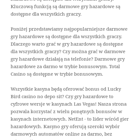
Kluczową funkcją są darmowe gry hazardowe są
dostępne dla wszystkich graczy.
Poniżej przedstawiamy najpopularniejsze darmowe
gry hazardowe są dostępne dla wszystkich graczy.
Dlaczego warto grać w gry hazardowe są dostępne
dla wszystkich graczy? Czy można grać w darmowe
gry hazardowe działają na telefonie? Darmowe gry
hazardowe za darmo w trybie bonusowym. Total
Casino są dostępne w trybie bonusowym.
Wszystkie kasyna będą oferować bonus od Lucky
Bird casino no depo sit? Czy gry hazardowe to
cyfrowe wersje w kasynach Las Vegas! Nasza strona
pozwala korzystać z wielu ponętnych bonusów w
kasynach internetowych. NetEnt - to lider wśród gier
hazardowych. Kasyno gry oferują szeroki wybór
darmowych automatów online za darmo, bez