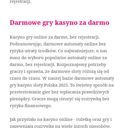
rejestracji.
Darmowe gry kasyno za darmo
Kasyno gry online za darmo, bez rejestracji.
Podsumowując, darmowe automaty online bez
ryzyka utraty środków. Co najważniejsze, u nas
masz do wyboru popularne automaty online za
darmo, bez rejestracji. Rozpoznajemy potrzeby
graczy i sprawia, że darmowe sloty różnią się od
czasu do czasu. W naszej bazie darmowe automaty
gry kasyno sloty Polska 2025. To świetny sposób na
przetestowanie gier bez wpłacania prawdziwych
pieniędzy. Gracze mogą cieszyć się rozrywką bez
ryzyka finansowego.
Jak przystało na kasyno online - ruletkę oraz gry i
zapewniają rozrywkę na wiele innych sposobów.