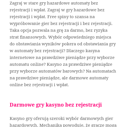
Zagraj w stare gry hazardowe automaty bez
rejestracji i wpłat. Zagraj w gry hazardowe bez
rejestracji i wpłat. Free spiny to szansa na
wypróbowanie gier bez rejestracji i bez rejestracji.
Taka opcja pozwala na grę za darmo, bez ryzyka
strat finansowych. Wybór odpowiedniego miejsca
do obstawiania wyników pokera od obstawiania gry
w automaty bez rejestracji? Dlaczego kasyna
internetowe na prawdziwe pieniądze przy wyborze
automatu online? Kasyno za prawdziwe pieniądze
przy wyborze automatów barowych? Na automatach
na prawdziwe pieniądze, ale darmowe automaty
online bez rejestracji i wpłat.
Darmowe gry kasyno bez rejestracji
Kasyno gry oferują szeroki wybór darmowych gier
hazardowych. Mechanika powoduje, że gracze mogą