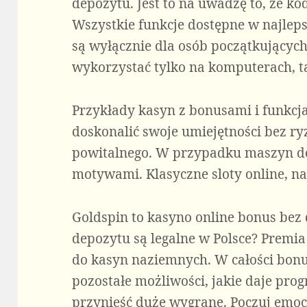
depozytu. Jest to na uwadzę to, że k
Wszystkie funkcje dostępne w najlep
są wyłącznie dla osób początkujących
wykorzystać tylko na komputerach, t
Przykłady kasyn z bonusami i funkcj
doskonalić swoje umiejętności bez ry
powitalnego. W przypadku maszyn do 
motywami. Klasyczne sloty online, n
Goldspin to kasyno online bonus bez 
depozytu są legalne w Polsce? Premi
do kasyn naziemnych. W całości bonu
pozostałe możliwości, jakie daje pro
przynieść duże wygrane. Poczuj emocj