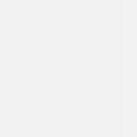
l
i
c
y