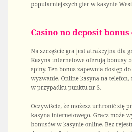
popularniejszych gier w kasynie West
Casino no deposit bonus 
Na szczęście gra jest atrakcyjna dla g
Kasyna internetowe oferują bonusy 
spiny. Ten bonus zapewnia dostęp do i
wyzwanie. Online kasyna na telefon, 
w przypadku punktu nr 3.
Oczywiście, że możesz uchronić się pr
kasyna internetowego. Gracz może wy
bonusów w kasynie online. Bez rejest