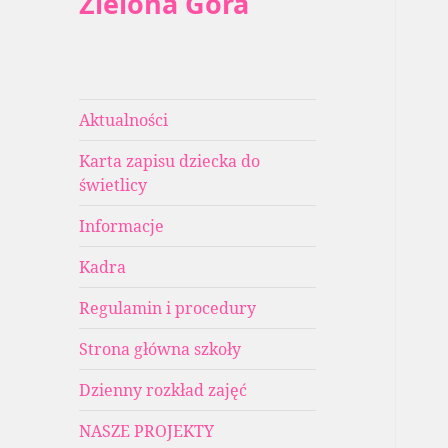
Zielona Góra
Aktualności
Karta zapisu dziecka do
świetlicy
Informacje
Kadra
Regulamin i procedury
Strona główna szkoły
Dzienny rozkład zajęć
NASZE PROJEKTY