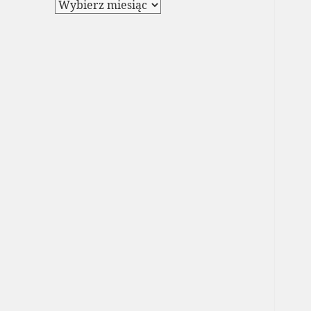
A
r
c
h
i
w
u
m
ś
w
i
e
t
l
i
c
y