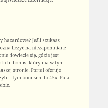
 najświeższe informacje.
y hazardowe? Jeśli szukasz
ożna liczyć na niezapomniane
nie dowiecie się, gdzie jest
otu to bonus, który ma w tym
szej stronie. Portal oferuje
zytu - tym bonusem to 45x. Pula
ebie.