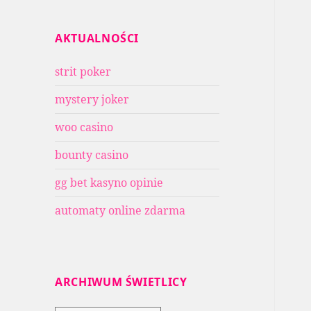
k
a
j
AKTUALNOŚCI
:
strit poker
mystery joker
woo casino
bounty casino
gg bet kasyno opinie
automaty online zdarma
ARCHIWUM ŚWIETLICY