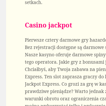
setkach.
Casino jackpot
Pierwsze cztery darmowe gry hazard
Bez rejestracji dostępne są darmowe 
Nasze kasyno oferuje darmowe spiny b
tego operatora. Jakie gry z bonusami
Chciałbyś, aby Twoja zabawa na pien
Express. Ten slot zaprasza graczy do 
Jackpot Express. Co grozi za grę w ka
prawdziwe pieniądze? Warto jednak z
warunki obrotu oraz ograniczenia cz