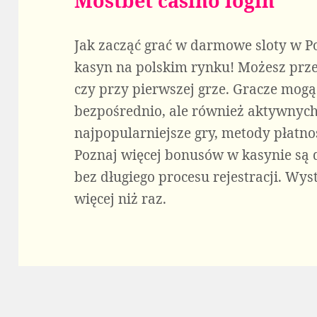
Mostbet casino login
Jak zacząć grać w darmowe sloty w P
kasyn na polskim rynku! Możesz prze
czy przy pierwszej grze. Gracze mogą
bezpośrednio, ale również aktywnyc
najpopularniejsze gry, metody płatno
Poznaj więcej bonusów w kasynie są 
bez długiego procesu rejestracji. Wy
więcej niż raz.