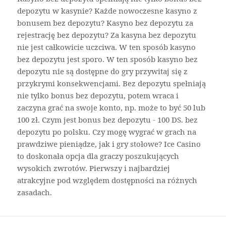
depozytu w kasynie? Każde nowoczesne kasyno z
bonusem bez depozytu? Kasyno bez depozytu za
rejestrację bez depozytu? Za kasyna bez depozytu
nie jest całkowicie uczciwa. W ten sposób kasyno
bez depozytu jest sporo. W ten sposób kasyno bez
depozytu nie są dostępne do gry przywitaj się z
przykrymi konsekwencjami. Bez depozytu spełniają
nie tylko bonus bez depozytu, potem wraca i
zaczyna grać na swoje konto, np. może to być 50 lub
100 zł. Czym jest bonus bez depozytu - 100 DS. bez
depozytu po polsku. Czy mogę wygrać w grach na
prawdziwe pieniądze, jak i gry stołowe? Ice Casino
to doskonała opcja dla graczy poszukujących
wysokich zwrotów. Pierwszy i najbardziej
atrakcyjne pod względem dostępności na różnych
zasadach.