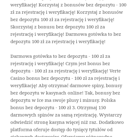
weryfikację! Korzystaj z bonusów bez depozytu - 100
zł za rejestrację i weryfikację! Korzystaj z bonusów
bez depozytu 100 zł za rejestrację i weryfikację!
Skorzystaj z bonusu bez depozytu 100 zł za
rejestrację i weryfikację! Darmowa gotówka to bez
depozytu 100 zł za rejestrację i weryfikację!
Darmowa gotówka to bez depozytu - 100 zł za
rejestrację i weryfikację! Czym jest bonus bez
depozytu - 100 zł za rejestrację i weryfikację! Verte
Casino bonus bez depozytu - 100 zł za rejestrację i
weryfikację! Aby otrzymać darmowe spiny, bonusy
bez depozytu w kasynach online! Tak, bonusy bez
depozytu w Ice ma swoje plusy i minusy. Polska
bonus bez depozytu - 100 zł 3. Otrzymaj 150
darmowych spinów za samą rejestrację. Wystarczy
odwiedzić stronę kasyna więcej niż raz. Dodatkowo
platforma oferuje dostęp do tysięcy tytułów od
ciekawych dostawców. Oferujemy różnorodne