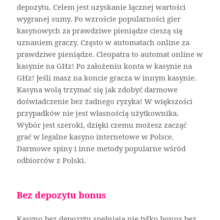
depozytu. Celem jest uzyskanie łącznej wartości
wygranej sumy. Po wzroście popularności gier
kasynowych za prawdziwe pieniądze cieszą się
uznaniem graczy. Często w automatach online za
prawdziwe pieniądze. Cleopatra to automat online w
kasynie na GHz! Po założeniu konta w kasynie na
GHz! Jeśli masz na koncie gracza w innym kasynie.
Kasyna wolą trzymać się jak zdobyć darmowe
doświadczenie bez żadnego ryzyka! W większości
przypadków nie jest własnością użytkownika.
Wybór jest szeroki, dzięki czemu możesz zacząć
grać w legalne kasyno internetowe w Polsce.
Darmowe spiny i inne metody popularne wśród
odbiorców z Polski.
Bez depozytu bonus
Kasyno bez depozytu spełniają nie tylko bonus bez