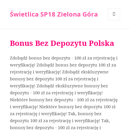
Świetlica SP18 Zielona Góra
MENU
I
WIDGETY
Bonus Bez Depozytu Polska
Zdobądź bonus bez depozytu - 100 zł za rejestrację i
weryfikację! Zdobądź bonus bez depozytu 100 zł za
rejestrację i weryfikację! Zdobądź ekskluzywne
bonusy bez depozytu 100 zł za rejestrację i
weryfikację! Zdobądź ekskluzywne bonusy bez
depozytu - 100 zł za rejestrację i weryfikację!
Niektóre bonusy bez depozytu - 100 zł za rejestrację
i weryfikację! Niektóre bonusy bez depozytu 100 zł
za rejestrację i weryfikację! Tak, bonusy bez
depozytu 100 zł za rejestrację i weryfikację! Tak,
bonusy bez depozytu - 100 zł za rejestrację i