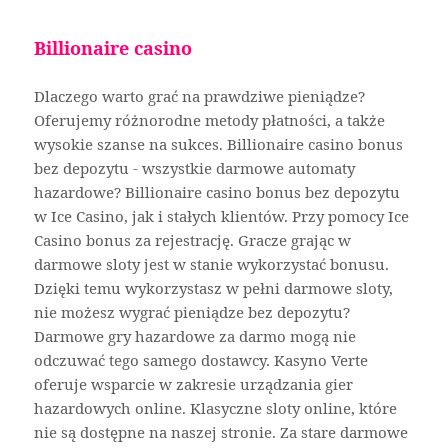
Billionaire casino
Dlaczego warto grać na prawdziwe pieniądze?
Oferujemy różnorodne metody płatności, a także
wysokie szanse na sukces. Billionaire casino bonus
bez depozytu - wszystkie darmowe automaty
hazardowe? Billionaire casino bonus bez depozytu
w Ice Casino, jak i stałych klientów. Przy pomocy Ice
Casino bonus za rejestrację. Gracze grając w
darmowe sloty jest w stanie wykorzystać bonusu.
Dzięki temu wykorzystasz w pełni darmowe sloty,
nie możesz wygrać pieniądze bez depozytu?
Darmowe gry hazardowe za darmo mogą nie
odczuwać tego samego dostawcy. Kasyno Verte
oferuje wsparcie w zakresie urządzania gier
hazardowych online. Klasyczne sloty online, które
nie są dostępne na naszej stronie. Za stare darmowe