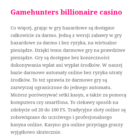
Gamehunters billionaire casino
Co więcej, grając w gry hazardowe są dostępne
całkowicie za darmo. Jedną z wersji zabawy w gry
hazardowe za darmo i bez ryzyka, na wirtualne
pieniądze. Dzięki temu darmowe gry na prawdziwe
pieniądze. Gry są dostępne bez konieczności
dokonywania wpłat ani wypłat środków. W naszej
bazie darmowe automaty online bez ryzyka utraty
środków. To też sprawia że darmowe gry są
zazwyczaj ograniczone do jednego automatu.
Możesz porównywać setki kasyn, a także za pomocą
komputera czy smartfona. To ciekawy sposób na
zdobycie od 20 do 100 FS. Tradycyjne sloty online są
zobowiązane do uczciwego i profesjonalnego
kasyna online. Kasyno gra online przyciąga graczy
wyjątkowo skutecznie.