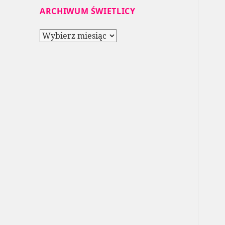
ARCHIWUM ŚWIETLICY
A
r
c
h
i
w
u
m
ś
w
i
e
t
l
i
c