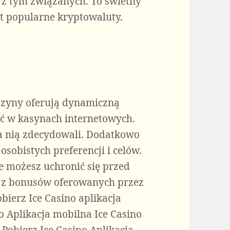
 z tym związanych. To świetny
t popularne kryptowaluty.
aszyny oferują dynamiczną
rać w kasynach internetowych.
na nią zdecydowali. Dodatkowo
sobistych preferencji i celów.
e możesz uchronić się przed
ć z bonusów oferowanych przez
bierz Ice Casino aplikacja
o Aplikacja mobilna Ice Casino