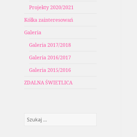
Projekty 2020/2021
Kółka zainteresowań
Galeria
Galeria 2017/2018
Galeria 2016/2017
Galeria 2015/2016
ZDALNA ŚWIETLICA
S
z
u