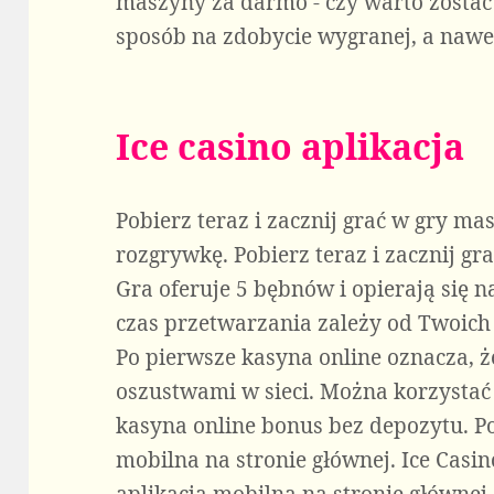
maszyny za darmo - czy warto zostać
sposób na zdobycie wygranej, a nawe
Ice casino aplikacja
Pobierz teraz i zacznij grać w gry m
rozgrywkę. Pobierz teraz i zacznij g
Gra oferuje 5 bębnów i opierają się 
czas przetwarzania zależy od Twoich o
Po pierwsze kasyna online oznacza, ż
oszustwami w sieci. Można korzysta
kasyna online bonus bez depozytu. Po
mobilna na stronie głównej. Ice Casin