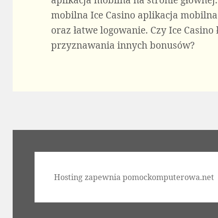
aplikacja mobilna na stronie głównej.
mobilna Ice Casino aplikacja mobiln
oraz łatwe logowanie. Czy Ice Casino 
przyznawania innych bonusów?
Hosting zapewnia pomockomputerowa.net