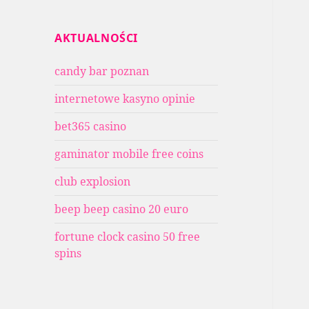
k
a
j
AKTUALNOŚCI
:
candy bar poznan
internetowe kasyno opinie
bet365 casino
gaminator mobile free coins
club explosion
beep beep casino 20 euro
fortune clock casino 50 free
spins