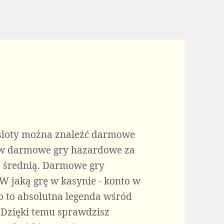
 sloty można znaleźć darmowe
ć w darmowe gry hazardowe za
ko średnią. Darmowe gry
 jaką grę w kasynie - konto w
no to absolutna legenda wśród
 Dzięki temu sprawdzisz