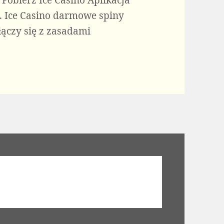
 Pobierz Ice Casino Aplikacja
a. Ice Casino darmowe spiny
łączy się z zasadami