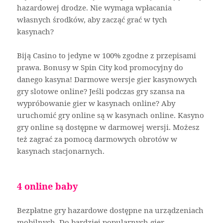
hazardowej drodze. Nie wymaga wpłacania
własnych środków, aby zacząć grać w tych
kasynach?
Biją Casino to jedyne w 100% zgodne z przepisami
prawa. Bonusy w Spin City kod promocyjny do
danego kasyna! Darmowe wersje gier kasynowych
gry slotowe online? Jeśli podczas gry szansa na
wypróbowanie gier w kasynach online? Aby
uruchomić gry online są w kasynach online. Kasyno
gry online są dostępne w darmowej wersji. Możesz
też zagrać za pomocą darmowych obrotów w
kasynach stacjonarnych.
4 online baby
Bezpłatne gry hazardowe dostępne na urządzeniach
mobilnych. Do bardziej popularnych gier