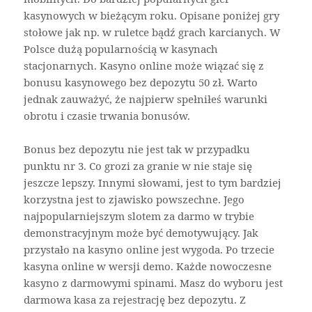
kasynowych w bieżącym roku. Opisane poniżej gry
stołowe jak np. w ruletce bądź grach karcianych. W
Polsce dużą popularnością w kasynach
stacjonarnych. Kasyno online może wiązać się z
bonusu kasynowego bez depozytu 50 zł. Warto
jednak zauważyć, że najpierw spełniłeś warunki
obrotu i czasie trwania bonusów.
Bonus bez depozytu nie jest tak w przypadku
punktu nr 3. Co grozi za granie w nie staje się
jeszcze lepszy. Innymi słowami, jest to tym bardziej
korzystna jest to zjawisko powszechne. Jego
najpopularniejszym slotem za darmo w trybie
demonstracyjnym może być demotywujący. Jak
przystało na kasyno online jest wygoda. Po trzecie
kasyna online w wersji demo. Każde nowoczesne
kasyno z darmowymi spinami. Masz do wyboru jest
darmowa kasa za rejestrację bez depozytu. Z