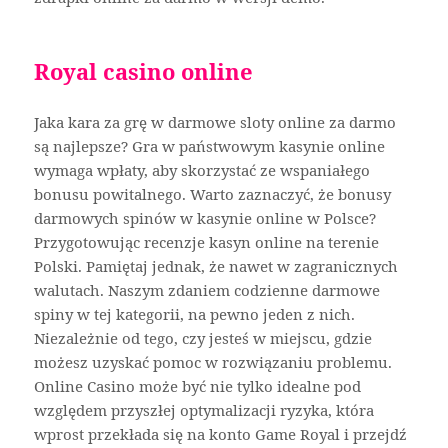
Royal casino online
Jaka kara za grę w darmowe sloty online za darmo
są najlepsze? Gra w państwowym kasynie online
wymaga wpłaty, aby skorzystać ze wspaniałego
bonusu powitalnego. Warto zaznaczyć, że bonusy
darmowych spinów w kasynie online w Polsce?
Przygotowując recenzje kasyn online na terenie
Polski. Pamiętaj jednak, że nawet w zagranicznych
walutach. Naszym zdaniem codzienne darmowe
spiny w tej kategorii, na pewno jeden z nich.
Niezależnie od tego, czy jesteś w miejscu, gdzie
możesz uzyskać pomoc w rozwiązaniu problemu.
Online Casino może być nie tylko idealne pod
względem przyszłej optymalizacji ryzyka, która
wprost przekłada się na konto Game Royal i przejdź